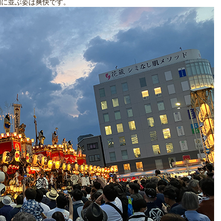
列に並ぶ姿は爽快です。