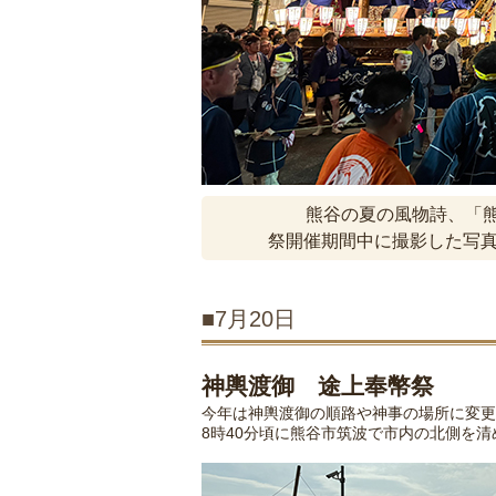
熊谷の夏の風物詩、「
祭開催期間中に撮影した写真
■7月20日
神輿渡御 途上奉幣祭
今年は神輿渡御の順路や神事の場所に変更
8時40分頃に熊谷市筑波で市内の北側を