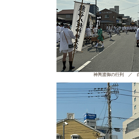
神輿渡御の行列 ／ 