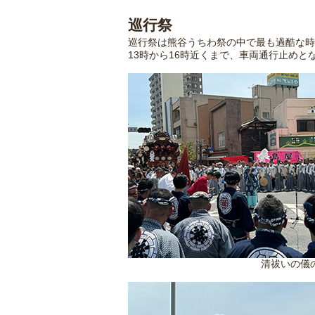
巡行祭
巡行祭は熊谷うちわ祭の中で最も過酷な時
13時から16時近くまで、車両通行止めと
清祓いの儀