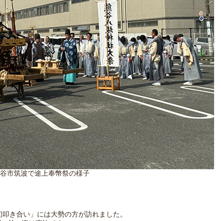
谷市筑波で途上奉幣祭の様子
「初叩き合い」には大勢の方が訪れました。