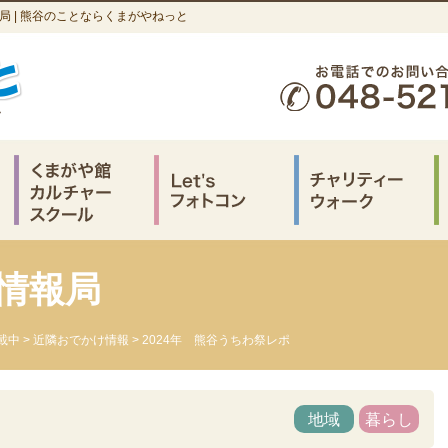
報局 | 熊谷のことならくまがやねっと
情報局
載中
>
近隣おでかけ情報
> 2024年 熊谷うちわ祭レポ
地域
暮らし