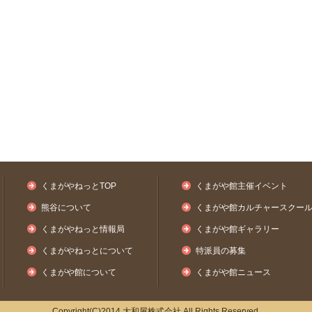
くまがやねっとTOP
くまがや館主催イベント
熊谷について
くまがや館カルチャースクー
くまがやねっと情報局
くまがや館ギャラリー
くまがやねっとについて
特派員の募集
くまがや館について
くまがや館ニュース
Copyright(C)2014 大和屋株式会社 All Rights Reserved.