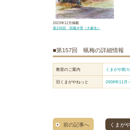
2023年12月掲載
第156回 田園夕景（大麻生）
■第157回 蝋梅の詳細情報
教室のご案内
くまがや館カ
旧くまがやねっと
2008年1
前の記事へ
くまが