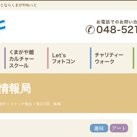
のことならくまがやねっと
情報局
載中
>
スケッチ散歩
> 第157回 蝋梅
趣味
アート