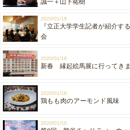
誠一＋山下祐樹
2020/01/19
『立正大学学生記者が紹介するN
会
2020/01/18
新春 縁起絵馬展に行ってき
2020/01/16
鶏もも肉のアーモンド風味
2020/01/10