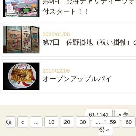
第9回 熊谷チャリティーウォ
付スタート！！
2020/01/08
第7回 佐野掛地（祝い掛軸）
2019/12/06
オープンアップルパイ
61 / 141
« 先
頭
«
...
10
20
30
...
59
60
後 »