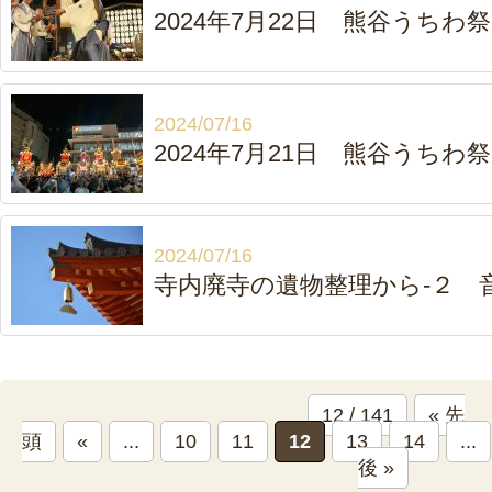
2024年7月22日 熊谷うちわ
2024/07/16
2024年7月21日 熊谷うちわ
2024/07/16
寺内廃寺の遺物整理から-２ 
12 / 141
« 先
頭
«
...
10
11
12
13
14
...
後 »